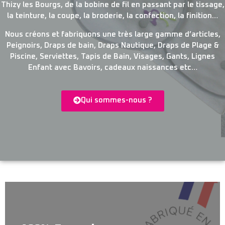
Thizy les Bourgs, de la bobine de fil en passant par le tissage,
la teinture, la coupe, la broderie, la confection, la finition…
Nous créons et fabriquons une très large gamme d’articles,
Peignoirs, Draps de bain, Draps Nautique, Draps de Plage &
Piscine, Serviettes, Tapis de Bain, Visages, Gants, Lignes
Enfant avec Bavoirs, cadeaux naissances etc…
Qui sommes-nous ?
Une large sélection de
peignoirs
confortables et élégants, adaptés à tous les goûts et toutes les occasions.
Peignoirs
Femme et Paréos ·
Peignoirs
Homme.
Tous nos
Peignoirs
sont 100% Fabrication
française
depuis 1967.
Peignoirs
Forme Kimono Taille XS à XXXXL,
Peignoirs
col châle Taille XS à XXL,
Peignoir
Découvrez notre sélection de
peignoirs
de bain pour homme, femme, adulte ou enfant et faites personnaliser votre sortie de bain avec broderie