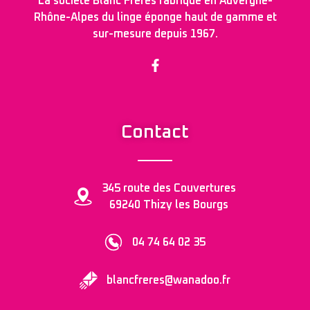
La société Blanc Frères fabrique en Auvergne-
Rhône-Alpes du linge éponge haut de gamme et
sur-mesure depuis 1967.
Contact
345 route des Couvertures
69240 Thizy les Bourgs
04 74 64 02 35
blancfreres@wanadoo.fr