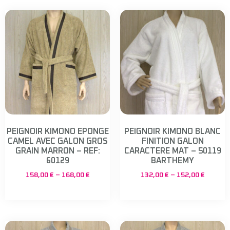
PEIGNOIR KIMONO EPONGE
PEIGNOIR KIMONO BLANC
CAMEL AVEC GALON GROS
FINITION GALON
GRAIN MARRON – REF:
CARACTERE MAT – 50119
60129
BARTHEMY
158,00
€
–
168,00
€
132,00
€
–
152,00
€