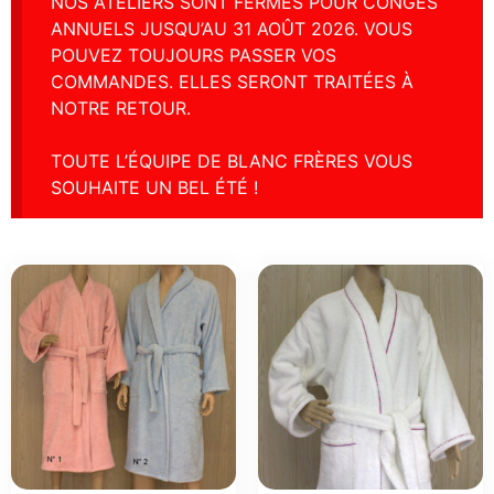
NOS ATELIERS SONT FERMÉS POUR CONGÉS
ANNUELS JUSQU’AU 31 AOÛT 2026. VOUS
POUVEZ TOUJOURS PASSER VOS
COMMANDES. ELLES SERONT TRAITÉES À
NOTRE RETOUR.
TOUTE L’ÉQUIPE DE BLANC FRÈRES VOUS
SOUHAITE UN BEL ÉTÉ !