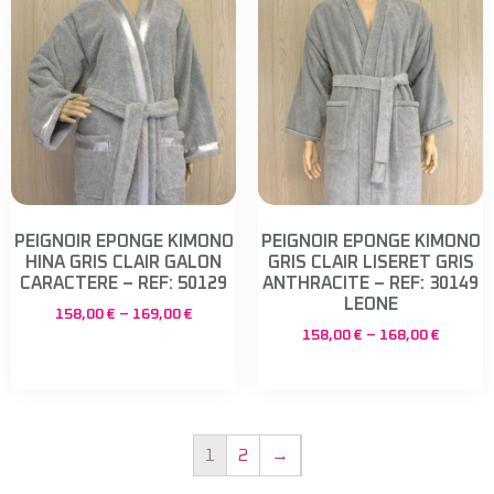
PEIGNOIR EPONGE KIMONO
PEIGNOIR EPONGE KIMONO
HINA GRIS CLAIR GALON
GRIS CLAIR LISERET GRIS
CARACTERE – REF: 50129
ANTHRACITE – REF: 30149
LEONE
158,00
€
–
169,00
€
158,00
€
–
168,00
€
1
2
→