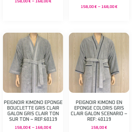
158,00
€
–
168,00
€
158,00
€
–
168,00
€
PEIGNOIR KIMONO EPONGE
PEIGNOIR KIMONO EN
BOUCLETTE GRIS CLAIR
EPONGE COLORIS GRIS
GALON GRIS CLAIR TON
CLAIR GALON SCENARIO –
SUR TON – REF:60119
REF: 40119
158,00
€
–
168,00
€
158,00
€