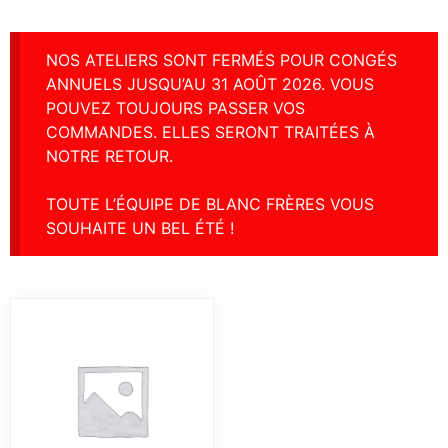
NOS ATELIERS SONT FERMÉS POUR CONGÉS
ANNUELS JUSQU’AU 31 AOÛT 2026. VOUS
POUVEZ TOUJOURS PASSER VOS
COMMANDES. ELLES SERONT TRAITÉES À
NOTRE RETOUR.
TOUTE L’ÉQUIPE DE BLANC FRÈRES VOUS
SOUHAITE UN BEL ÉTÉ !