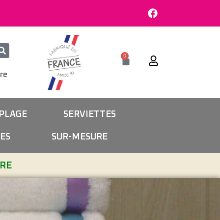
0
re
 PLAGE
SERVIETTES
ES
SUR-MESURE
URE