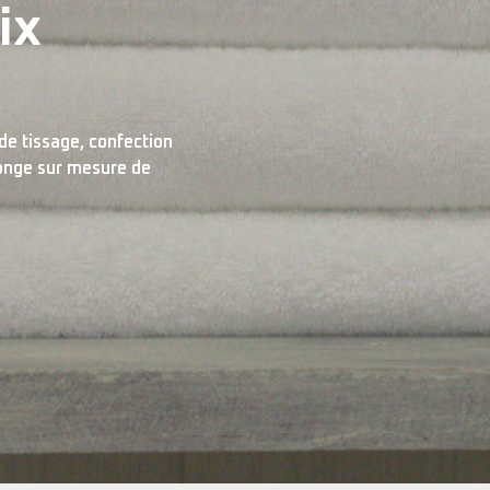
ix
de tissage, confection
ponge sur mesure de