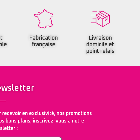
t
Fabrication
Livraison
ble
française
domicile et
point relais
wsletter
 recevoir en exclusivité, nos promotions
os bons plans, inscrivez-vous à notre
letter :