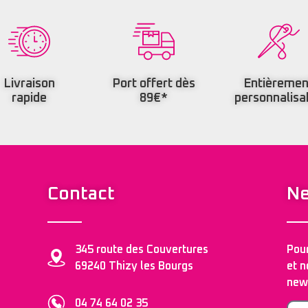
Livraison
Port offert dès
Entièremen
rapide
89€*
personnalisa
Contact
Ne
345 route des Couvertures
Pour
69240 Thizy les Bourgs
et n
news
04 74 64 02 35