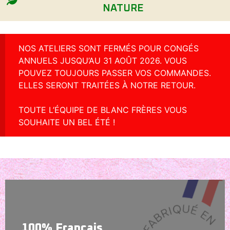
NATURE
NOS ATELIERS SONT FERMÉS POUR CONGÉS
ANNUELS JUSQU’AU 31 AOÛT 2026. VOUS
POUVEZ TOUJOURS PASSER VOS COMMANDES.
ELLES SERONT TRAITÉES À NOTRE RETOUR.
TOUTE L’ÉQUIPE DE BLANC FRÈRES VOUS
SOUHAITE UN BEL ÉTÉ !
100% Français