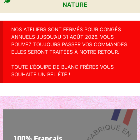
NATURE
NOS ATELIERS SONT FERMÉS POUR CONGÉS
ANNUELS JUSQU’AU 31 AOÛT 2026. VOUS
POUVEZ TOUJOURS PASSER VOS COMMANDES.
ELLES SERONT TRAITÉES À NOTRE RETOUR.
TOUTE L’ÉQUIPE DE BLANC FRÈRES VOUS
SOUHAITE UN BEL ÉTÉ !
100% Français