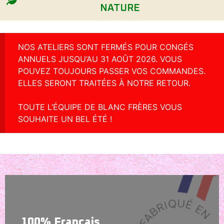
NATURE
NOS ATELIERS SONT FERMÉS POUR CONGÉS
ANNUELS JUSQU’AU 31 AOÛT 2026. VOUS
POUVEZ TOUJOURS PASSER VOS COMMANDES.
ELLES SERONT TRAITÉES À NOTRE RETOUR.
TOUTE L’ÉQUIPE DE BLANC FRÈRES VOUS
SOUHAITE UN BEL ÉTÉ !
100% Français