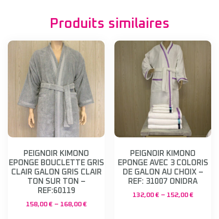
Produits similaires
PEIGNOIR KIMONO
PEIGNOIR KIMONO
EPONGE BOUCLETTE GRIS
EPONGE AVEC 3 COLORIS
CLAIR GALON GRIS CLAIR
DE GALON AU CHOIX –
TON SUR TON –
REF: 31007 ONIDRA
REF:60119
132,00
€
–
152,00
€
158,00
€
–
168,00
€