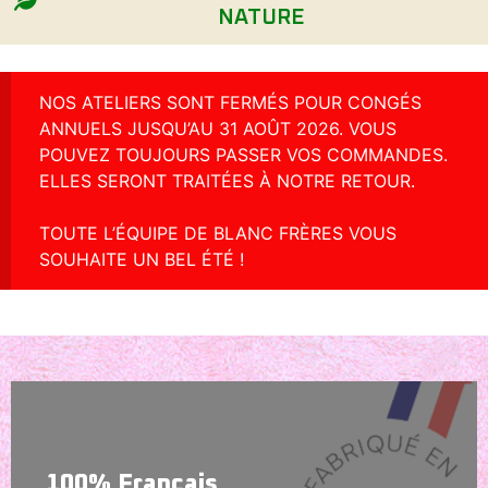
NATURE
NOS ATELIERS SONT FERMÉS POUR CONGÉS
ANNUELS JUSQU’AU 31 AOÛT 2026. VOUS
POUVEZ TOUJOURS PASSER VOS COMMANDES.
ELLES SERONT TRAITÉES À NOTRE RETOUR.
TOUTE L’ÉQUIPE DE BLANC FRÈRES VOUS
SOUHAITE UN BEL ÉTÉ !
100% Français