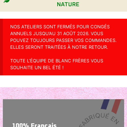
NATURE
NOS ATELIERS SONT FERMÉS POUR CONGÉS
ANNUELS JUSQU’AU 31 AOÛT 2026. VOUS
POUVEZ TOUJOURS PASSER VOS COMMANDES.
ELLES SERONT TRAITÉES À NOTRE RETOUR.
TOUTE L’ÉQUIPE DE BLANC FRÈRES VOUS
SOUHAITE UN BEL ÉTÉ !
100% Français