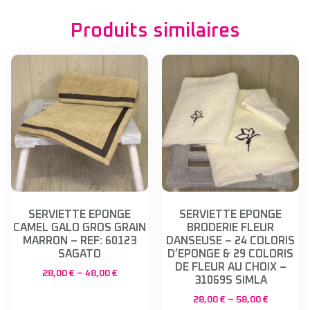
Produits similaires
SERVIETTE EPONGE
SERVIETTE EPONGE
CAMEL GALO GROS GRAIN
BRODERIE FLEUR
MARRON – REF: 60123
DANSEUSE – 24 COLORIS
SAGATO
D’EPONGE & 29 COLORIS
DE FLEUR AU CHOIX –
28,00
€
–
48,00
€
31069S SIMLA
28,00
€
–
58,00
€