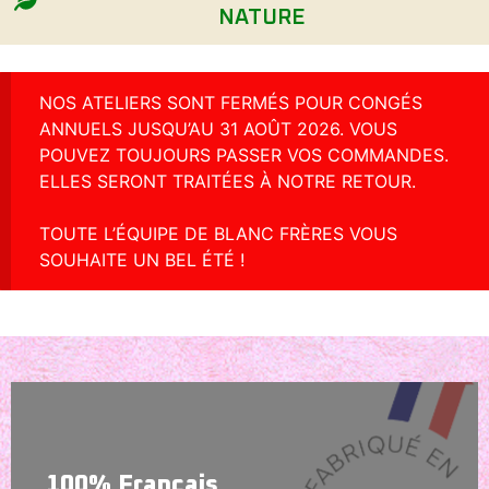
NATURE
NOS ATELIERS SONT FERMÉS POUR CONGÉS
ANNUELS JUSQU’AU 31 AOÛT 2026. VOUS
POUVEZ TOUJOURS PASSER VOS COMMANDES.
ELLES SERONT TRAITÉES À NOTRE RETOUR.
TOUTE L’ÉQUIPE DE BLANC FRÈRES VOUS
SOUHAITE UN BEL ÉTÉ !
100% Français