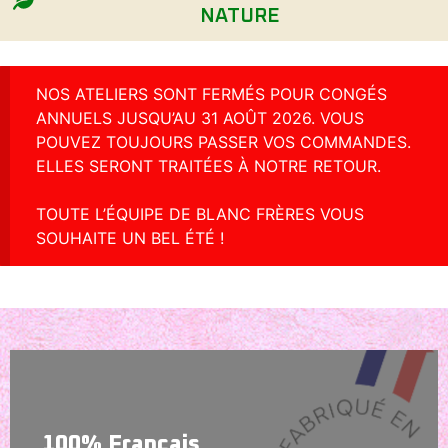
NATURE
NOS ATELIERS SONT FERMÉS POUR CONGÉS
ANNUELS JUSQU’AU 31 AOÛT 2026. VOUS
POUVEZ TOUJOURS PASSER VOS COMMANDES.
ELLES SERONT TRAITÉES À NOTRE RETOUR.
TOUTE L’ÉQUIPE DE BLANC FRÈRES VOUS
SOUHAITE UN BEL ÉTÉ !
100% Français