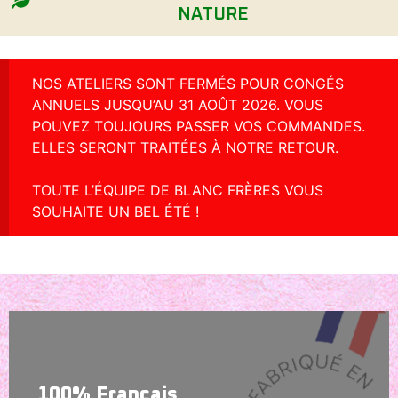
NATURE
NOS ATELIERS SONT FERMÉS POUR CONGÉS
ANNUELS JUSQU’AU 31 AOÛT 2026. VOUS
POUVEZ TOUJOURS PASSER VOS COMMANDES.
ELLES SERONT TRAITÉES À NOTRE RETOUR.
TOUTE L’ÉQUIPE DE BLANC FRÈRES VOUS
SOUHAITE UN BEL ÉTÉ !
100% Français