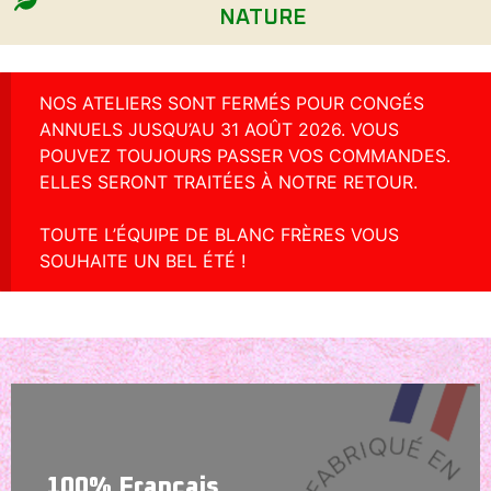
NATURE
NOS ATELIERS SONT FERMÉS POUR CONGÉS
ANNUELS JUSQU’AU 31 AOÛT 2026. VOUS
POUVEZ TOUJOURS PASSER VOS COMMANDES.
ELLES SERONT TRAITÉES À NOTRE RETOUR.
TOUTE L’ÉQUIPE DE BLANC FRÈRES VOUS
SOUHAITE UN BEL ÉTÉ !
100% Français