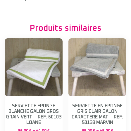
Produits similaires
SERVIETTE EPONGE
SERVIETTE EN EPONGE
BLANCHE GALON GROS
GRIS CLAIR GALON
GRAIN VERT – REF: 60103
CARACTERE MAT – REF:
LOANE
50133 MARVIN
26,00
€
–
44,00
€
28,00
€
–
48,00
€