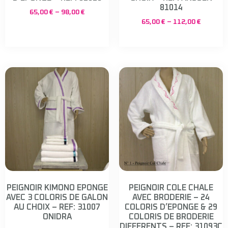
81014
65,00
€
–
98,00
€
65,00
€
–
112,00
€
PEIGNOIR KIMONO EPONGE
PEIGNOIR COLE CHALE
AVEC 3 COLORIS DE GALON
AVEC BRODERIE – 24
AU CHOIX – REF: 31007
COLORIS D’EPONGE & 29
ONIDRA
COLORIS DE BRODERIE
DIFFERENTS – REF: 31093C