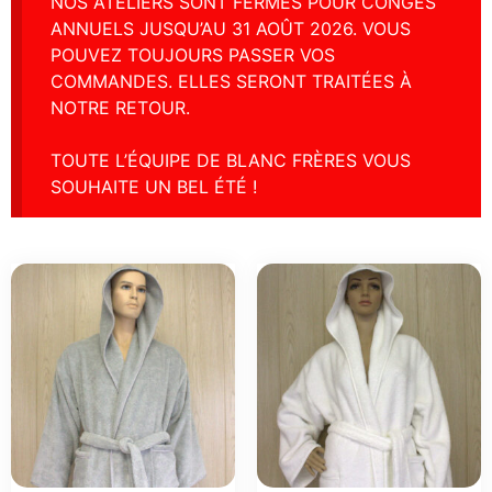
NOS ATELIERS SONT FERMÉS POUR CONGÉS
ANNUELS JUSQU’AU 31 AOÛT 2026. VOUS
POUVEZ TOUJOURS PASSER VOS
COMMANDES. ELLES SERONT TRAITÉES À
NOTRE RETOUR.
TOUTE L’ÉQUIPE DE BLANC FRÈRES VOUS
SOUHAITE UN BEL ÉTÉ !