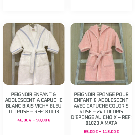
PEIGNOIR ENFANT &
PEIGNOIR EPONGE POUR
ADOLESCENT A CAPUCHE
ENFANT & ADOLESCENT
BLANC BIAIS VICHY BLEU
AVEC CAPUCHE COLORIS
OU ROSE – REF: 81003
ROSE – 24 COLORIS
D’EPONGE AU CHOIX – REF:
48,00
€
–
93,00
€
81020 AIMATA
65,00
€
–
112,00
€