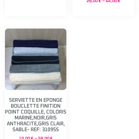
28,00
€
–
64,00
€
SERVIETTE EN EPONGE
BOUCLETTE FINITION
POINT COQUILLE, COLORIS
MARINE,NOIR,GRIS
ANTHRACITE,GRIS CLAIR,
SABLE- REF: 31095S
10,00
€
–
58,00
€