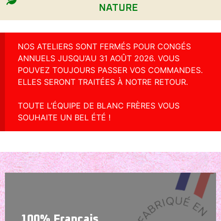
NATURE
NOS ATELIERS SONT FERMÉS POUR CONGÉS
ANNUELS JUSQU’AU 31 AOÛT 2026. VOUS
POUVEZ TOUJOURS PASSER VOS COMMANDES.
ELLES SERONT TRAITÉES À NOTRE RETOUR.
TOUTE L’ÉQUIPE DE BLANC FRÈRES VOUS
SOUHAITE UN BEL ÉTÉ !
100% Français