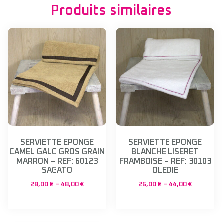
Produits similaires
SERVIETTE EPONGE
SERVIETTE EPONGE
CAMEL GALO GROS GRAIN
BLANCHE LISERET
MARRON – REF: 60123
FRAMBOISE – REF: 30103
SAGATO
OLEDIE
28,00
€
–
48,00
€
26,00
€
–
44,00
€