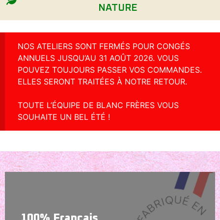
NATURE
NOS ATELIERS SONT FERMÉS POUR CONGÉS
ANNUELS JUSQU’AU 31 AOÛT 2026. VOUS
POUVEZ TOUJOURS PASSER VOS COMMANDES.
ELLES SERONT TRAITÉES À NOTRE RETOUR.
TOUTE L’ÉQUIPE DE BLANC FRÈRES VOUS
SOUHAITE UN BEL ÉTÉ !
100% Français