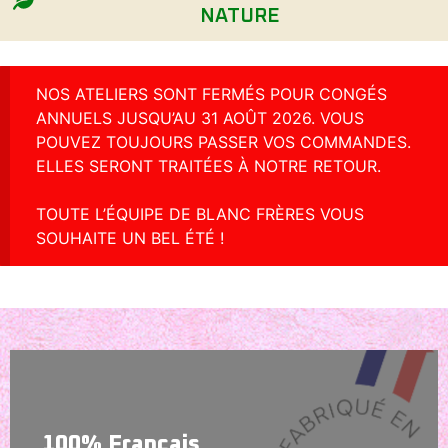
NATURE
NOS ATELIERS SONT FERMÉS POUR CONGÉS
ANNUELS JUSQU’AU 31 AOÛT 2026. VOUS
POUVEZ TOUJOURS PASSER VOS COMMANDES.
ELLES SERONT TRAITÉES À NOTRE RETOUR.
TOUTE L’ÉQUIPE DE BLANC FRÈRES VOUS
SOUHAITE UN BEL ÉTÉ !
100% Français